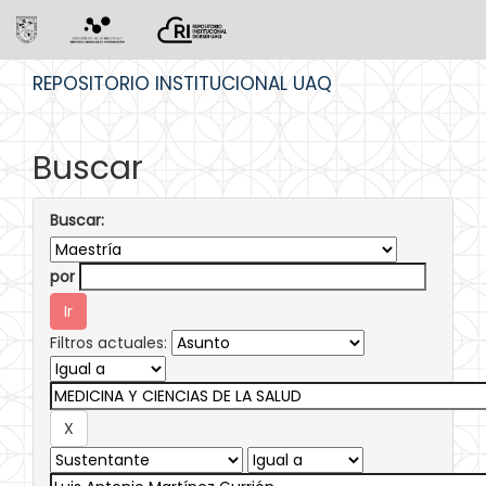
Skip
REPOSITORIO INSTITUCIONAL UAQ
navigation
Buscar
Buscar:
por
Filtros actuales: