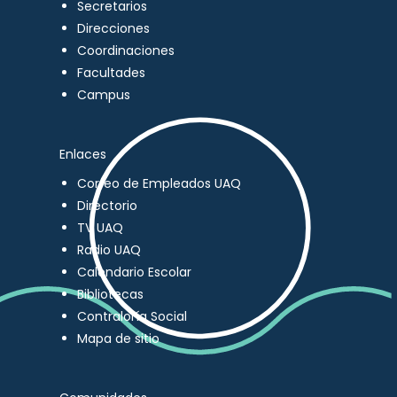
Secretarios
Direcciones
Coordinaciones
Facultades
Campus
Enlaces
Correo de Empleados UAQ
Directorio
TV UAQ
Radio UAQ
Calendario Escolar
Bibliotecas
Contraloría Social
Mapa de sitio