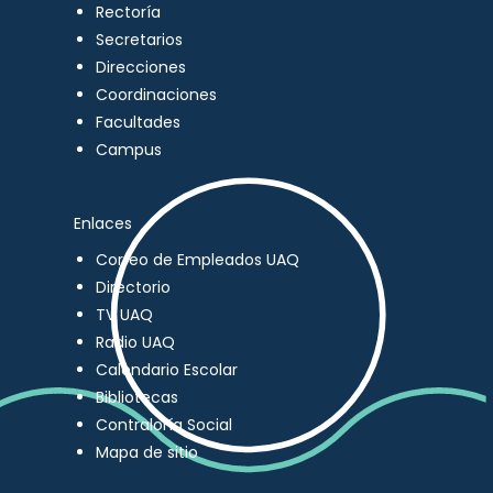
Rectoría
Secretarios
Direcciones
Coordinaciones
Facultades
Campus
Enlaces
Correo de Empleados UAQ
Directorio
TV UAQ
Radio UAQ
Calendario Escolar
Bibliotecas
Contraloría Social
Mapa de sitio