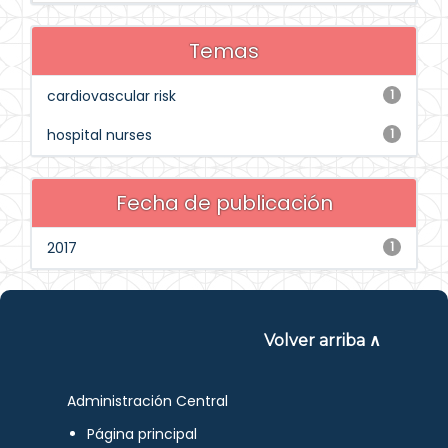
Temas
cardiovascular risk
1
hospital nurses
1
Fecha de publicación
2017
1
Volver arriba ∧
Administración Central
Página principal