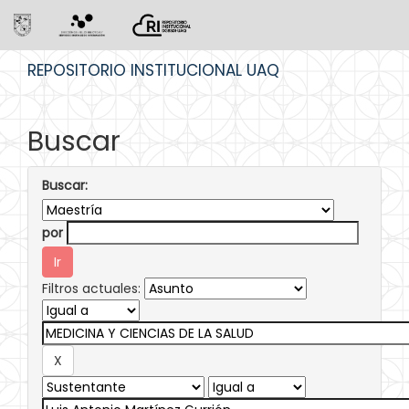
Skip
REPOSITORIO INSTITUCIONAL UAQ
navigation
Buscar
Buscar:
por
Filtros actuales: