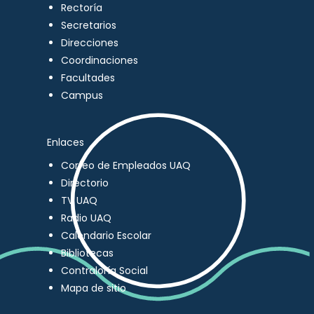
Rectoría
Secretarios
Direcciones
Coordinaciones
Facultades
Campus
Enlaces
Correo de Empleados UAQ
Directorio
TV UAQ
Radio UAQ
Calendario Escolar
Bibliotecas
Contraloría Social
Mapa de sitio