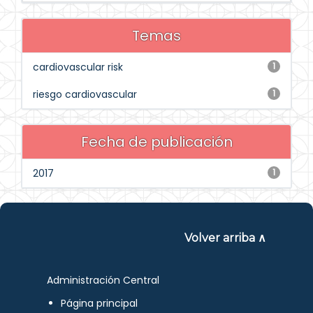
Temas
cardiovascular risk
1
riesgo cardiovascular
1
Fecha de publicación
2017
1
Volver arriba ∧
Administración Central
Página principal