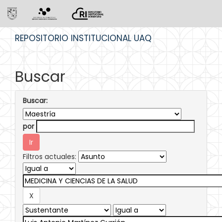
Skip
REPOSITORIO INSTITUCIONAL UAQ
navigation
Buscar
Buscar:
por
Filtros actuales: