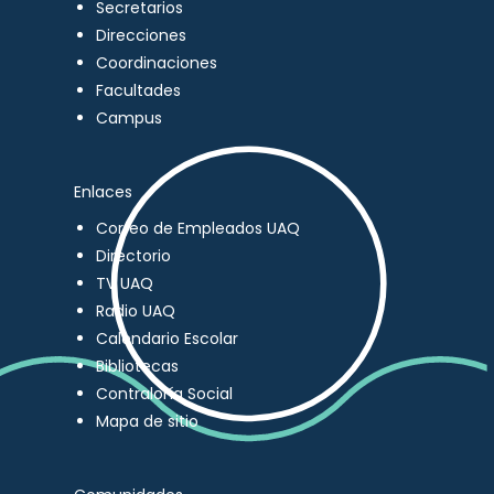
Secretarios
Direcciones
Coordinaciones
Facultades
Campus
Enlaces
Correo de Empleados UAQ
Directorio
TV UAQ
Radio UAQ
Calendario Escolar
Bibliotecas
Contraloría Social
Mapa de sitio