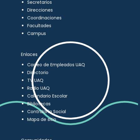
Secretarios
Direcciones
Coordinaciones
Facultades
Campus
Enlaces
Correo de Empleados UAQ
Directorio
TV UAQ
Radio UAQ
Calendario Escolar
Bibliotecas
Contraloría Social
Mapa de sitio