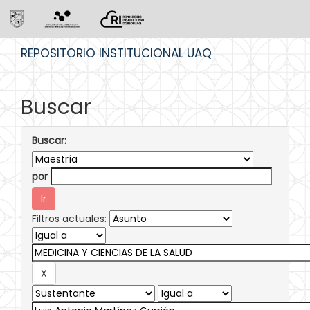
Skip
REPOSITORIO INSTITUCIONAL UAQ
navigation
Buscar
Buscar:
por
Filtros actuales: