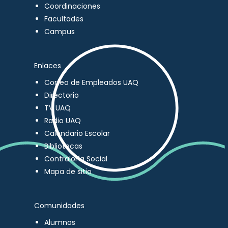
Coordinaciones
Facultades
Campus
Enlaces
Correo de Empleados UAQ
Directorio
TV UAQ
Radio UAQ
Calendario Escolar
Bibliotecas
Contraloría Social
Mapa de sitio
Comunidades
Alumnos