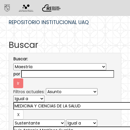
Skip
REPOSITORIO INSTITUCIONAL UAQ
navigation
Buscar
Buscar:
por
Filtros actuales: