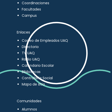
Coordinaciones
Facultades
Campus
Enlaces
Correo de Empleados UAQ
Directorio
TV UAQ
Radio UAQ
Calendario Escolar
Bibliotecas
Contraloría Social
Mapa de sitio
Comunidades
Alumnos