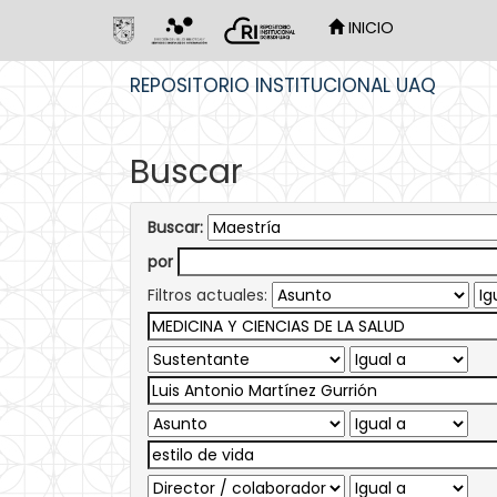
INICIO
Skip
REPOSITORIO INSTITUCIONAL UAQ
navigation
Buscar
Buscar:
por
Filtros actuales: