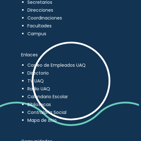
Secretarios
Direcciones
Coordinaciones
Facultades
Campus
Enlaces
Correo de Empleados UAQ
Directorio
TV UAQ
Radio UAQ
Calendario Escolar
Bibliotecas
Contraloría Social
Mapa de sitio