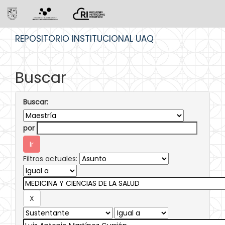
Skip
REPOSITORIO INSTITUCIONAL UAQ
navigation
Buscar
Buscar:
por
Filtros actuales: