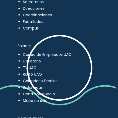
Secretarios
Direcciones
Coordinaciones
Facultades
Campus
Enlaces
Correo de Empleados UAQ
Directorio
TV UAQ
Radio UAQ
Calendario Escolar
Bibliotecas
Contraloría Social
Mapa de sitio