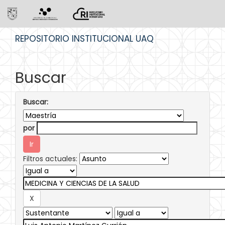
Skip
REPOSITORIO INSTITUCIONAL UAQ
navigation
Buscar
Buscar:
por
Filtros actuales: