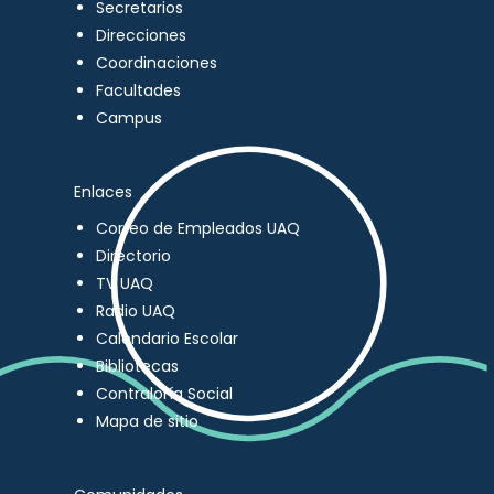
Secretarios
Direcciones
Coordinaciones
Facultades
Campus
Enlaces
Correo de Empleados UAQ
Directorio
TV UAQ
Radio UAQ
Calendario Escolar
Bibliotecas
Contraloría Social
Mapa de sitio