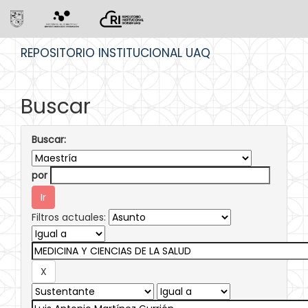
Skip
REPOSITORIO INSTITUCIONAL UAQ
navigation
Buscar
Buscar:
por
Filtros actuales: