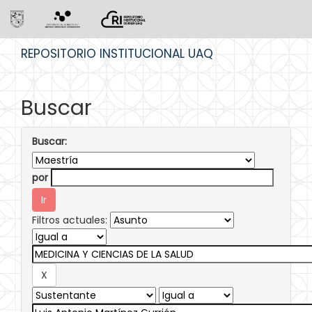
Skip
REPOSITORIO INSTITUCIONAL UAQ
navigation
Buscar
Buscar:
por
Filtros actuales: