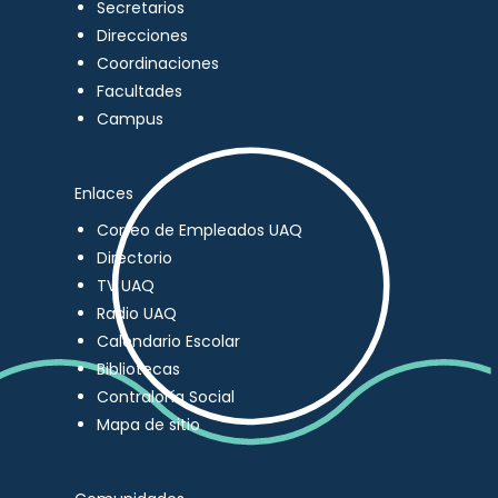
Secretarios
Direcciones
Coordinaciones
Facultades
Campus
Enlaces
Correo de Empleados UAQ
Directorio
TV UAQ
Radio UAQ
Calendario Escolar
Bibliotecas
Contraloría Social
Mapa de sitio