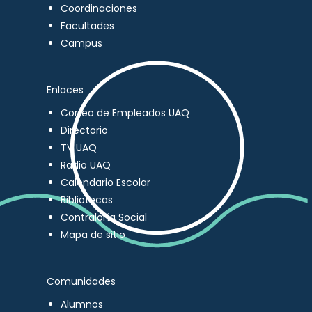
Coordinaciones
Facultades
Campus
Enlaces
Correo de Empleados UAQ
Directorio
TV UAQ
Radio UAQ
Calendario Escolar
Bibliotecas
Contraloría Social
Mapa de sitio
Comunidades
Alumnos