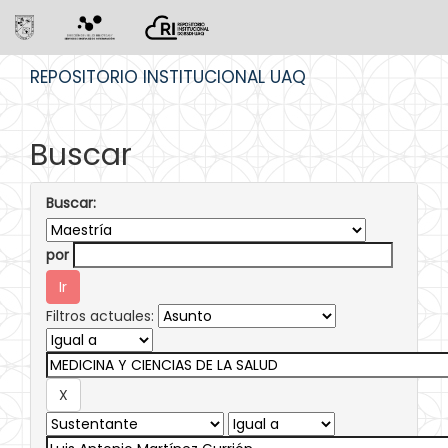
Skip
REPOSITORIO INSTITUCIONAL UAQ
navigation
Buscar
Buscar:
por
Filtros actuales: