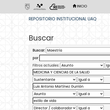
INICIO
Skip
REPOSITORIO INSTITUCIONAL UAQ
navigation
Buscar
Buscar:
por
Filtros actuales: