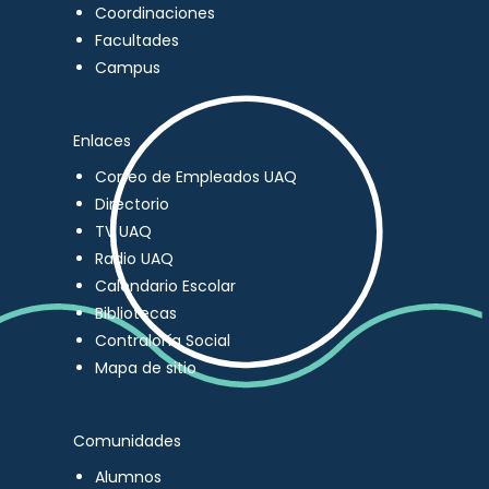
Coordinaciones
Facultades
Campus
Enlaces
Correo de Empleados UAQ
Directorio
TV UAQ
Radio UAQ
Calendario Escolar
Bibliotecas
Contraloría Social
Mapa de sitio
Comunidades
Alumnos