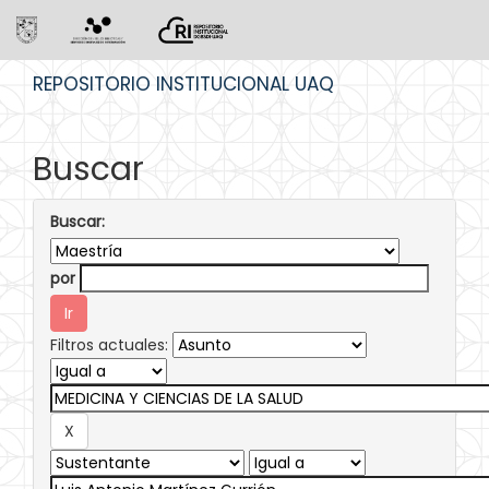
Skip
REPOSITORIO INSTITUCIONAL UAQ
navigation
Buscar
Buscar:
por
Filtros actuales: