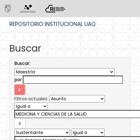
Skip
REPOSITORIO INSTITUCIONAL UAQ
navigation
Buscar
Buscar:
por
Filtros actuales: