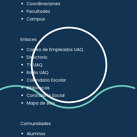
Coordinaciones
Facultades
Campus
Enlaces
Correo de Empleados UAQ
Directorio
TV UAQ
Radio UAQ
Calendario Escolar
Bibliotecas
Contraloría Social
Mapa de sitio
Comunidades
Alumnos