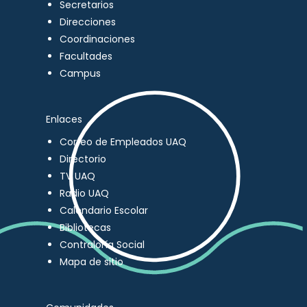
Secretarios
Direcciones
Coordinaciones
Facultades
Campus
Enlaces
Correo de Empleados UAQ
Directorio
TV UAQ
Radio UAQ
Calendario Escolar
Bibliotecas
Contraloría Social
Mapa de sitio