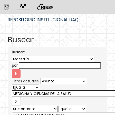
Skip
REPOSITORIO INSTITUCIONAL UAQ
navigation
Buscar
Buscar:
por
Filtros actuales: