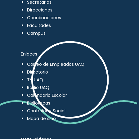
Secretarios
Direcciones
Coordinaciones
Facultades
Campus
Enlaces
Correo de Empleados UAQ
Directorio
TV UAQ
Radio UAQ
Calendario Escolar
Bibliotecas
Contraloría Social
Mapa de sitio