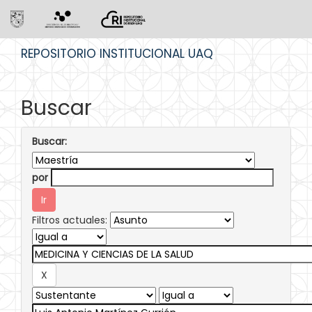
Skip
REPOSITORIO INSTITUCIONAL UAQ
navigation
Buscar
Buscar:
por
Filtros actuales: