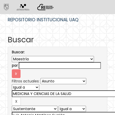
Skip
REPOSITORIO INSTITUCIONAL UAQ
navigation
Buscar
Buscar:
por
Filtros actuales: