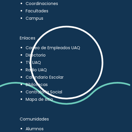
Coordinaciones
Facultades
Campus
Enlaces
Correo de Empleados UAQ
Directorio
TV UAQ
Radio UAQ
Calendario Escolar
Bibliotecas
Contraloría Social
Mapa de sitio
Comunidades
Alumnos