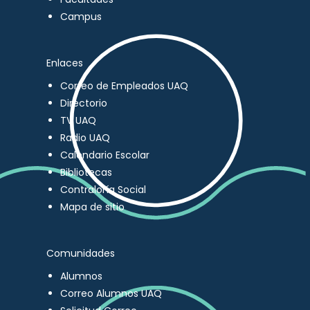
Campus
Enlaces
Correo de Empleados UAQ
Directorio
TV UAQ
Radio UAQ
Calendario Escolar
Bibliotecas
Contraloría Social
Mapa de sitio
Comunidades
Alumnos
Correo Alumnos UAQ