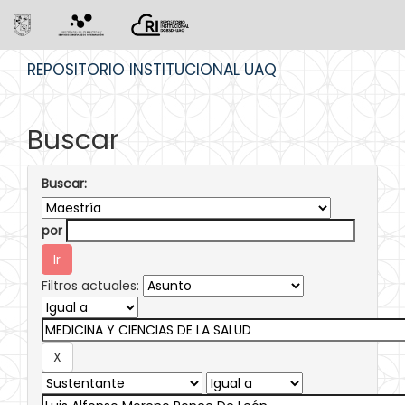
Skip
REPOSITORIO INSTITUCIONAL UAQ
navigation
Buscar
Buscar:
por
Filtros actuales: