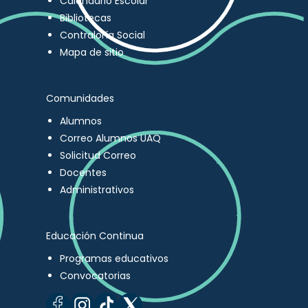
Calendario Escolar
Bibliotecas
Contraloría Social
Mapa de sitio
Comunidades
Alumnos
Correo Alumnos UAQ
Solicitud Correo
Docentes
Administrativos
Educación Continua
Programas educativos
Convocatorias