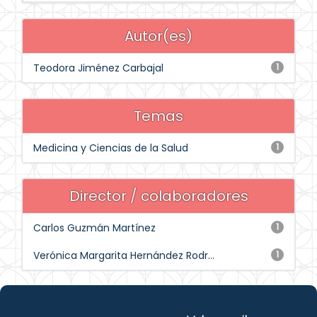
Autor(es)
Teodora Jiménez Carbajal
1
Temas
Medicina y Ciencias de la Salud
1
Director / colaboradores
Carlos Guzmán Martínez
1
Verónica Margarita Hernández Rodr...
1