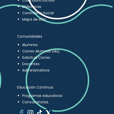
Calendario Escolar
Bibliotecas
Contraloría Social
Mapa de sitio
Comunidades
Alumnos
Correo Alumnos UAQ
Solicitud Correo
Docentes
Administrativos
Educación Continua
Programas educativos
Convocatorias