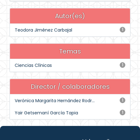
Autor(es)
Teodora Jiménez Carbajal
1
Temas
Ciencias Clínicas
1
Director / colaboradores
Verónica Margarita Hernández Rodr...
1
Yair Getsemaní García Tapia
1