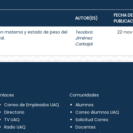
FECHA DE
AUTOR(ES)
PUBLICAC
ión materna y estado de peso del
Teodora
22-nov
al.
Jiménez
Carbajal
Enlaces
Comunidades
Correo de Empleados UAQ
Alumnos
Directorio
Correo Alumnos UAQ
TV UAQ
Solicitud Correo
Radio UAQ
Docentes