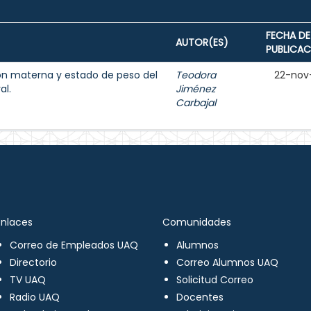
FECHA DE
AUTOR(ES)
PUBLICAC
ión materna y estado de peso del
Teodora
22-nov
al.
Jiménez
Carbajal
Enlaces
Comunidades
Correo de Empleados UAQ
Alumnos
Directorio
Correo Alumnos UAQ
TV UAQ
Solicitud Correo
Radio UAQ
Docentes