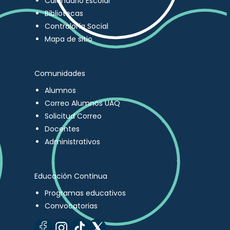
Calendario Escolar
Bibliotecas
Contraloría Social
Mapa de sitio
Comunidades
Alumnos
Correo Alumnos UAQ
Solicitud Correo
Docentes
Administrativos
Educación Continua
Programas educativos
Convocatorias