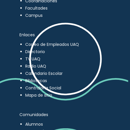
Coordinaciones
Facultades
Campus
Enlaces
Correo de Empleados UAQ
Directorio
TV UAQ
Radio UAQ
Calendario Escolar
Bibliotecas
Contraloría Social
Mapa de sitio
Comunidades
Alumnos