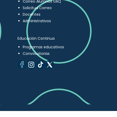
Correo Alumnos UAQ
Solicitud Correo
Docentes
Administrativos
Educación Continua
Programas educativos
Convocatorias