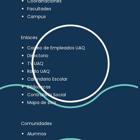
Coordinaciones
Facultades
Campus
Enlaces
Correo de Empleados UAQ
Directorio
TV UAQ
Radio UAQ
Calendario Escolar
Bibliotecas
Contraloría Social
Mapa de sitio
Comunidades
Alumnos