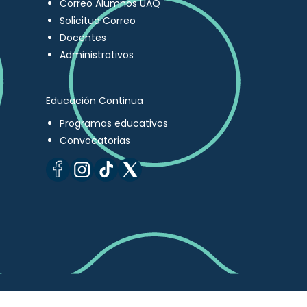
Correo Alumnos UAQ
Solicitud Correo
Docentes
Administrativos
Educación Continua
Programas educativos
Convocatorias