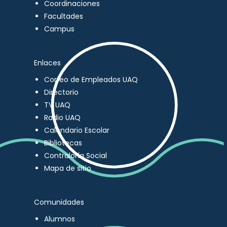
Coordinaciones
Facultades
Campus
Enlaces
Correo de Empleados UAQ
Directorio
TV UAQ
Radio UAQ
Calendario Escolar
Bibliotecas
Contraloría Social
Mapa de sitio
Comunidades
Alumnos