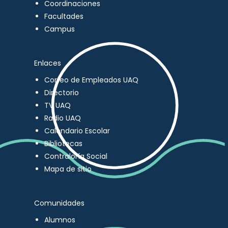
Coordinaciones
Facultades
Campus
Enlaces
Correo de Empleados UAQ
Directorio
TV UAQ
Radio UAQ
Calendario Escolar
Bibliotecas
Contraloría Social
Mapa de sitio
Comunidades
Alumnos