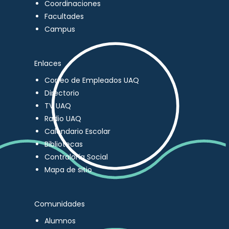
Coordinaciones
Facultades
Campus
Enlaces
Correo de Empleados UAQ
Directorio
TV UAQ
Radio UAQ
Calendario Escolar
Bibliotecas
Contraloría Social
Mapa de sitio
Comunidades
Alumnos