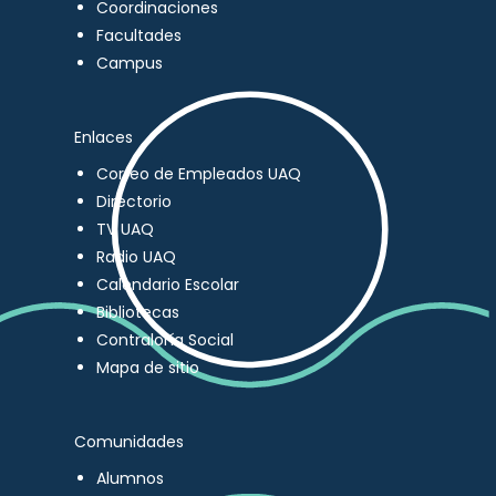
Coordinaciones
Facultades
Campus
Enlaces
Correo de Empleados UAQ
Directorio
TV UAQ
Radio UAQ
Calendario Escolar
Bibliotecas
Contraloría Social
Mapa de sitio
Comunidades
Alumnos