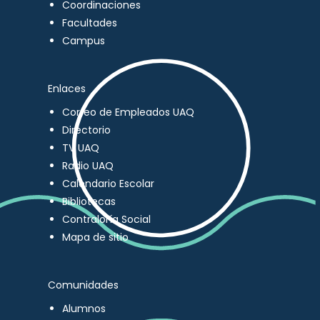
Coordinaciones
Facultades
Campus
Enlaces
Correo de Empleados UAQ
Directorio
TV UAQ
Radio UAQ
Calendario Escolar
Bibliotecas
Contraloría Social
Mapa de sitio
Comunidades
Alumnos