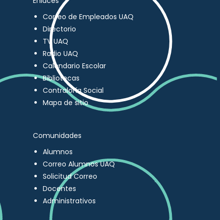
Enlaces
Correo de Empleados UAQ
Directorio
TV UAQ
Radio UAQ
Calendario Escolar
Bibliotecas
Contraloría Social
Mapa de sitio
Comunidades
Alumnos
Correo Alumnos UAQ
Solicitud Correo
Docentes
Administrativos