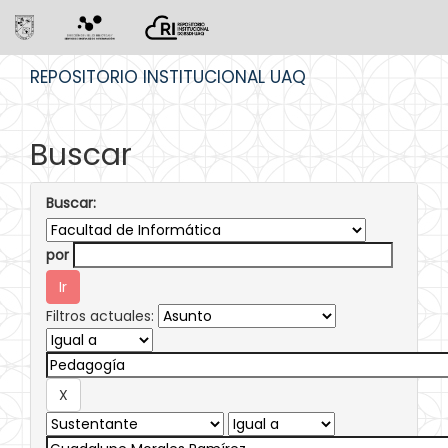
Skip
REPOSITORIO INSTITUCIONAL UAQ
navigation
Buscar
Buscar:
por
Filtros actuales: