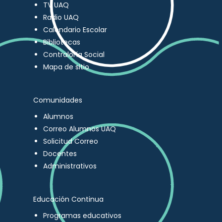
TV UAQ
Radio UAQ
Calendario Escolar
Bibliotecas
Contraloría Social
Mapa de sitio
Comunidades
Alumnos
Correo Alumnos UAQ
Solicitud Correo
Docentes
Administrativos
Educación Continua
Programas educativos