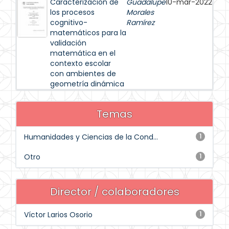
Caracterización de
Guadalupe
10-mar-2022
los procesos
Morales
cognitivo-
Ramírez
matemáticos para la
validación
matemática en el
contexto escolar
con ambientes de
geometría dinámica
Temas
Humanidades y Ciencias de la Cond...
1
Otro
1
Director / colaboradores
Víctor Larios Osorio
1