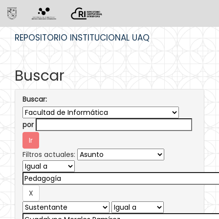
Skip
REPOSITORIO INSTITUCIONAL UAQ
navigation
Buscar
Buscar:
por
Filtros actuales: