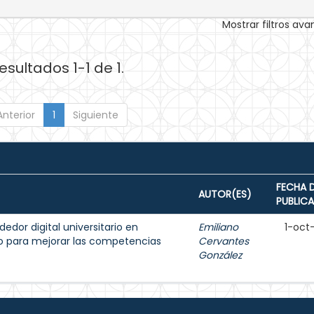
Mostrar filtros av
esultados 1-1 de 1.
Anterior
1
Siguiente
FECHA 
AUTOR(ES)
PUBLIC
dor digital universitario en
Emiliano
1-oct
do para mejorar las competencias
Cervantes
González