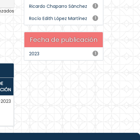
Ricardo Chaparro Sánchez
1
anzados
Rocío Edith López Martínez
1
Fecha de publicación
2023
1
DE
ACIÓN
-2023