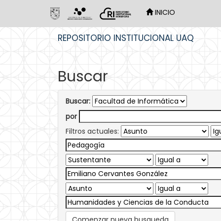
INICIO
Skip
REPOSITORIO INSTITUCIONAL UAQ
navigation
Buscar
Buscar:
por
Filtros actuales:
Comenzar nueva busqueda