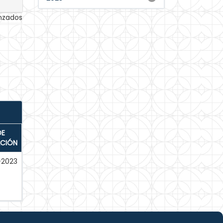
anzados
DE
ACIÓN
-2023