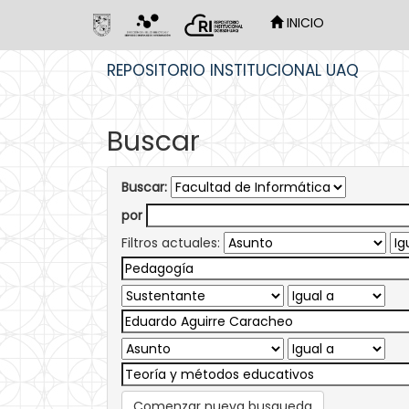
INICIO
Skip
REPOSITORIO INSTITUCIONAL UAQ
navigation
Buscar
Buscar:
por
Filtros actuales:
Comenzar nueva busqueda