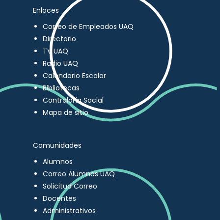
Enlaces
Correo de Empleados UAQ
Directorio
TV UAQ
Radio UAQ
Calendario Escolar
Bibliotecas
Contraloría Social
Mapa de sitio
Comunidades
Alumnos
Correo Alumnos UAQ
Solicitud Correo
Docentes
Administrativos