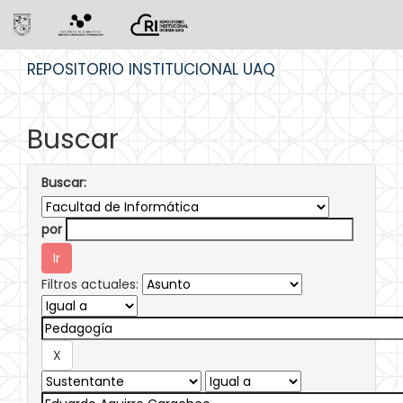
Skip
REPOSITORIO INSTITUCIONAL UAQ
navigation
Buscar
Buscar:
por
Filtros actuales: