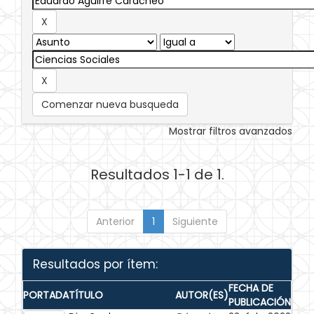
Comenzar nueva busqueda
Mostrar filtros avanzados
Resultados 1-1 de 1.
Anterior
1
Siguiente
Resultados por ítem:
FECHA DE
PORTADA
TÍTULO
AUTOR(ES)
PUBLICACIÓN