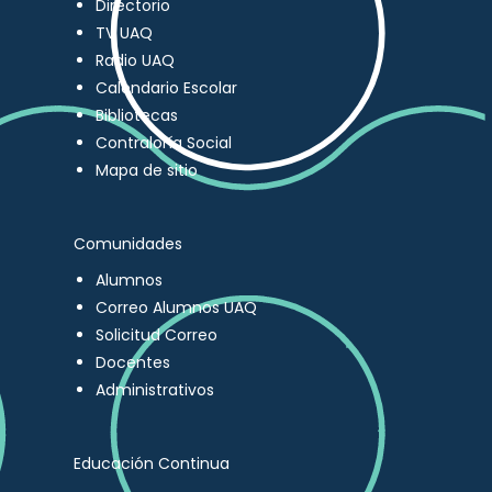
Directorio
TV UAQ
Radio UAQ
Calendario Escolar
Bibliotecas
Contraloría Social
Mapa de sitio
Comunidades
Alumnos
Correo Alumnos UAQ
Solicitud Correo
Docentes
Administrativos
Educación Continua