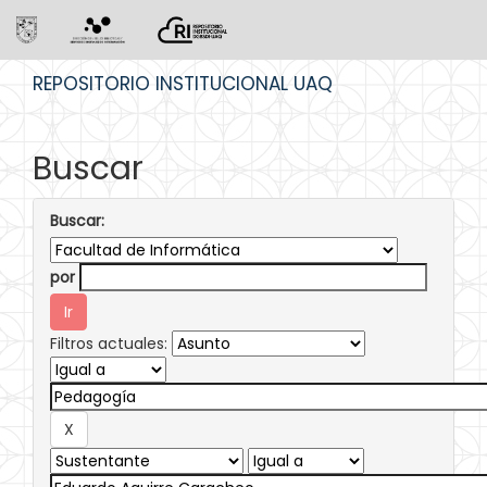
Skip
REPOSITORIO INSTITUCIONAL UAQ
navigation
Buscar
Buscar:
por
Filtros actuales: