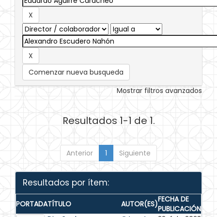
Comenzar nueva busqueda
Mostrar filtros avanzados
Resultados 1-1 de 1.
Anterior
1
Siguiente
Resultados por ítem:
FECHA DE
PORTADA
TÍTULO
AUTOR(ES)
PUBLICACIÓN