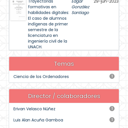
Trayectorias
Edgar
29-jun-2023
formativas en
González
habilidades digitales:
Santiago
El caso de alumnos
indígenas de primer
semestre de la
licenciatura en
ingeniería civil de la
UNACH.
Temas
Ciencia de los Ordenadores
1
Director / colaboradores
Erivan Velasco Núñez
1
Luis Alan Acuña Gamboa
1