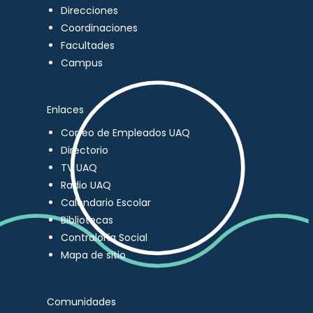
Direcciones
Coordinaciones
Facultades
Campus
Enlaces
Correo de Empleados UAQ
Directorio
TV UAQ
Radio UAQ
Calendario Escolar
Bibliotecas
Contraloría Social
Mapa de sitio
Comunidades