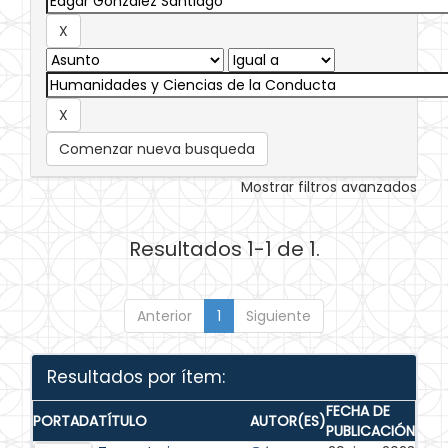
Comenzar nueva busqueda
Mostrar filtros avanzados
Resultados 1-1 de 1.
Anterior
1
Siguiente
Resultados por ítem:
FECHA DE
PORTADA
TÍTULO
AUTOR(ES)
PUBLICACIÓN