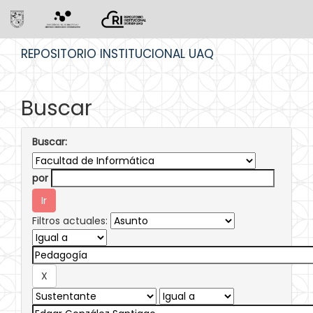
Skip
REPOSITORIO INSTITUCIONAL UAQ
navigation
Buscar
Buscar:
por
Filtros actuales: