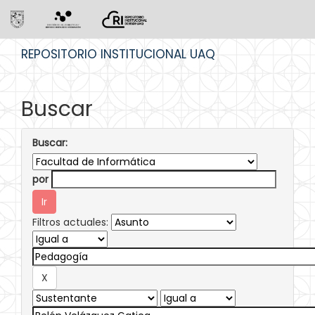
Skip
REPOSITORIO INSTITUCIONAL UAQ
navigation
Buscar
Buscar:
por
Filtros actuales: