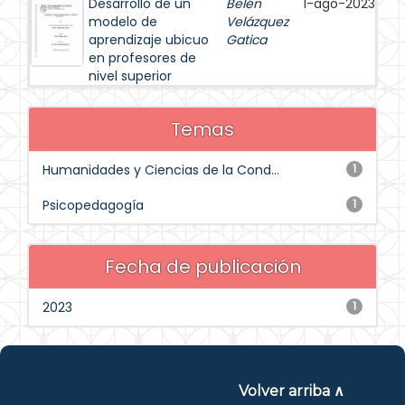
Desarrollo de un
Belén
1-ago-2023
modelo de
Velázquez
aprendizaje ubicuo
Gatica
en profesores de
nivel superior
Temas
Humanidades y Ciencias de la Cond...
1
Psicopedagogía
1
Fecha de publicación
2023
1
Volver arriba ∧