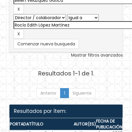
Comenzar nueva busqueda
Mostrar filtros avanzados
Resultados 1-1 de 1.
Anterior
1
Siguiente
Resultados por ítem:
FECHA DE
PORTADA
TÍTULO
AUTOR(ES)
PUBLICACIÓN