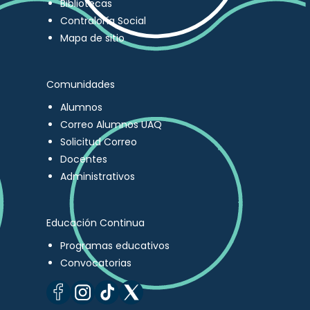
Bibliotecas
Contraloría Social
Mapa de sitio
Comunidades
Alumnos
Correo Alumnos UAQ
Solicitud Correo
Docentes
Administrativos
Educación Continua
Programas educativos
Convocatorias