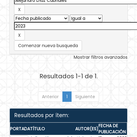
Comenzar nueva busqueda
Mostrar filtros avanzados
Resultados 1-1 de 1.
Anterior
1
Siguiente
Resultados por ítem:
FECHA DE
PORTADA
TÍTULO
AUTOR(ES)
PUBLICACIÓN