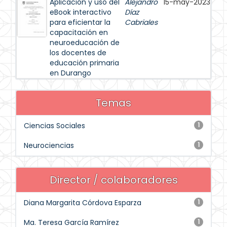
Aplicación y uso del
Alejandro
15-may-2023
eBook interactivo
Díaz
para eficientar la
Cabriales
capacitación en
neuroeducación de
los docentes de
educación primaria
en Durango
Temas
Ciencias Sociales
1
Neurociencias
1
Director / colaboradores
Diana Margarita Córdova Esparza
1
Ma. Teresa García Ramírez
1