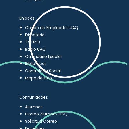
Enlaces
Correo de Empleados UAQ
Directorio
TV UAQ
Radio UAQ
Calendario Escolar
Bibliotecas
Contraloría Social
Mapa de sitio
Comunidades
Alumnos
Correo Alumnos UAQ
Solicitud Correo
Docentes