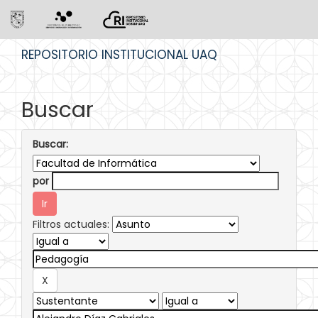
Skip
REPOSITORIO INSTITUCIONAL UAQ
navigation
Buscar
Buscar:
por
Filtros actuales: