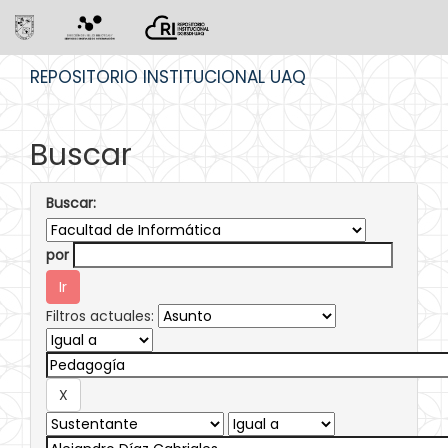
Skip
REPOSITORIO INSTITUCIONAL UAQ
navigation
Buscar
Buscar:
por
Filtros actuales: