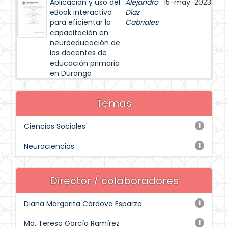
Aplicación y uso del
Alejandro
15-may-2023
eBook interactivo
Díaz
para eficientar la
Cabriales
capacitación en
neuroeducación de
los docentes de
educación primaria
en Durango
Temas
Ciencias Sociales
1
Neurociencias
1
Director / colaboradores
Diana Margarita Córdova Esparza
1
Ma. Teresa García Ramírez
1