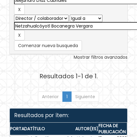
Comenzar nueva busqueda
Mostrar filtros avanzados
Resultados 1-1 de 1.
Anterior
1
Siguiente
Resultados por ítem:
FECHA DE
PORTADA
TÍTULO
AUTOR(ES)
PUBLICACIÓN