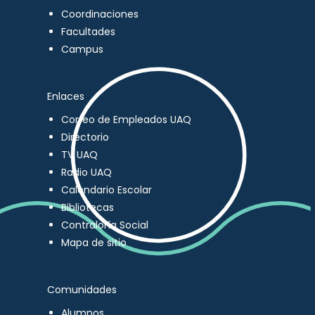
Coordinaciones
Facultades
Campus
Enlaces
Correo de Empleados UAQ
Directorio
TV UAQ
Radio UAQ
Calendario Escolar
Bibliotecas
Contraloría Social
Mapa de sitio
Comunidades
Alumnos