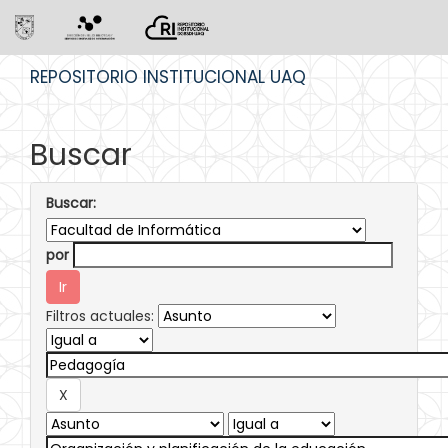
Skip
REPOSITORIO INSTITUCIONAL UAQ
navigation
Buscar
Buscar:
por
Filtros actuales: