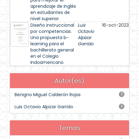
para mejorar el
aprendizaje de inglés
en estudiantes de
nivel superior
Diseño instruccional
Luis
16-oct-2023
por competencias.
Octavio
Una propuesta b-
Alpizar
learning para el
Garrido
bachillerato general
en el Colegio
Indoamericano
Autor(es)
Benigno Miguel Calderón Rojas
1
Luis Octavio Alpizar Garrido
1
Temas