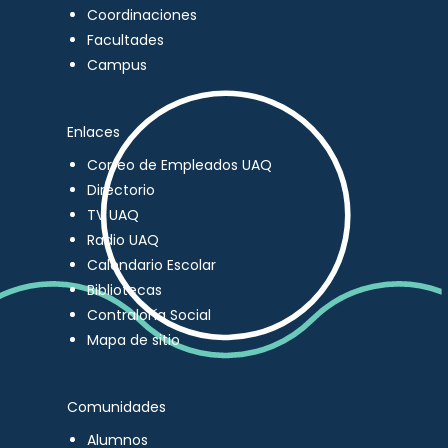
Coordinaciones
Facultades
Campus
Enlaces
Correo de Empleados UAQ
Directorio
TV UAQ
Radio UAQ
Calendario Escolar
Bibliotecas
Contraloría Social
Mapa de sitio
Comunidades
Alumnos