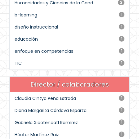
Humanidades y Ciencias de la Cond...
2
b-learning
1
diseño instruccional
1
educación
1
enfoque en competencias
1
TIC
1
Director / colaboradores
Claudia Cintya Peña Estrada
1
Diana Margarita Córdova Esparza
1
Gabriela Xicoténcatl Ramírez
1
Héctor Martínez Ruiz
1