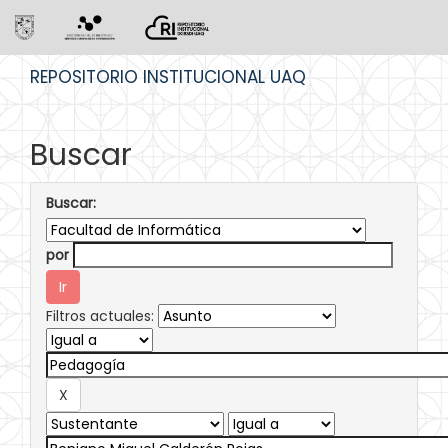
Skip
REPOSITORIO INSTITUCIONAL UAQ
navigation
Buscar
Buscar:
por
Filtros actuales: