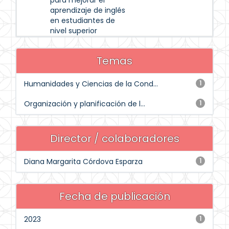
para mejorar el
aprendizaje de inglés
en estudiantes de
nivel superior
Temas
Humanidades y Ciencias de la Cond...
1
Organización y planificación de l...
1
Director / colaboradores
Diana Margarita Córdova Esparza
1
Fecha de publicación
2023
1