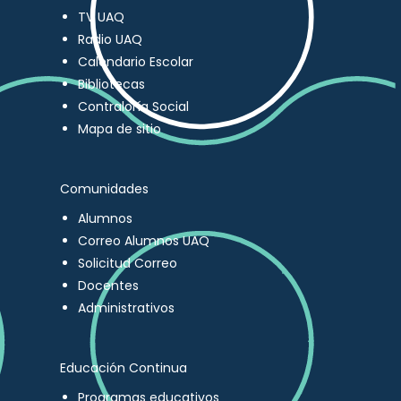
TV UAQ
Radio UAQ
Calendario Escolar
Bibliotecas
Contraloría Social
Mapa de sitio
Comunidades
Alumnos
Correo Alumnos UAQ
Solicitud Correo
Docentes
Administrativos
Educación Continua
Programas educativos