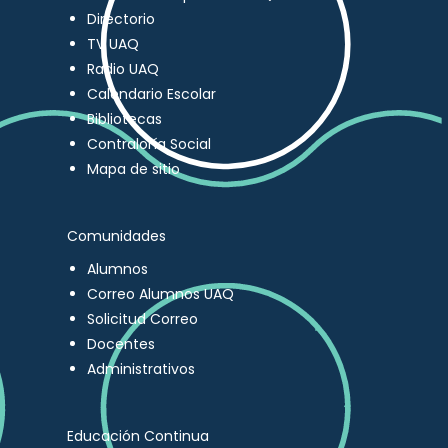
Directorio
TV UAQ
Radio UAQ
Calendario Escolar
Bibliotecas
Contraloría Social
Mapa de sitio
Comunidades
Alumnos
Correo Alumnos UAQ
Solicitud Correo
Docentes
Administrativos
Educación Continua