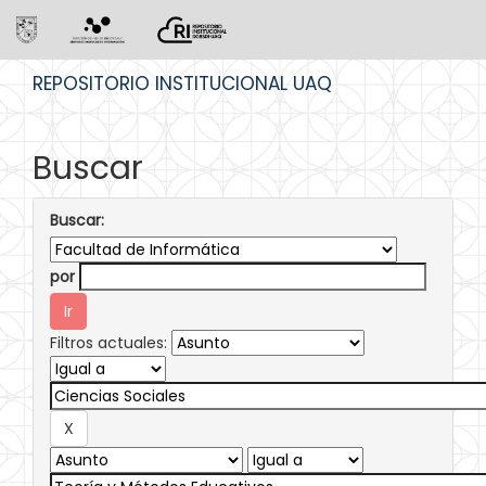
Skip
REPOSITORIO INSTITUCIONAL UAQ
navigation
Buscar
Buscar:
por
Filtros actuales: