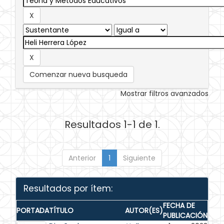
Comenzar nueva busqueda
Mostrar filtros avanzados
Resultados 1-1 de 1.
Anterior
1
Siguiente
Resultados por ítem:
FECHA DE
PORTADA
TÍTULO
AUTOR(ES)
PUBLICACIÓN