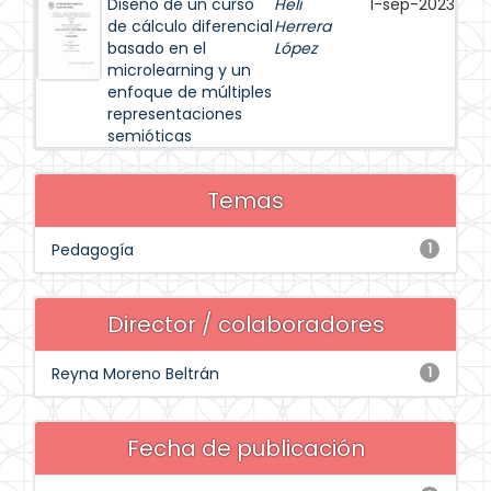
Diseño de un curso
Heli
1-sep-2023
de cálculo diferencial
Herrera
basado en el
López
microlearning y un
enfoque de múltiples
representaciones
semióticas
Temas
Pedagogía
1
Director / colaboradores
Reyna Moreno Beltrán
1
Fecha de publicación