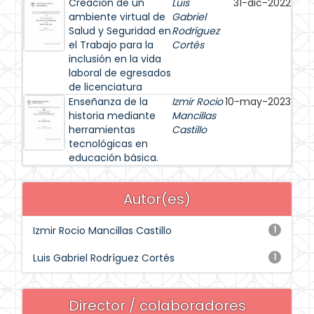
Creación de un
Luis
31-dic-2022
ambiente virtual de
Gabriel
Salud y Seguridad en
Rodríguez
el Trabajo para la
Cortés
inclusión en la vida
laboral de egresados
de licenciatura
Enseñanza de la
Izmir Rocio
10-may-2023
historia mediante
Mancillas
herramientas
Castillo
tecnológicas en
educación básica.
Autor(es)
Izmir Rocio Mancillas Castillo
1
Luis Gabriel Rodríguez Cortés
1
Director / colaboradores