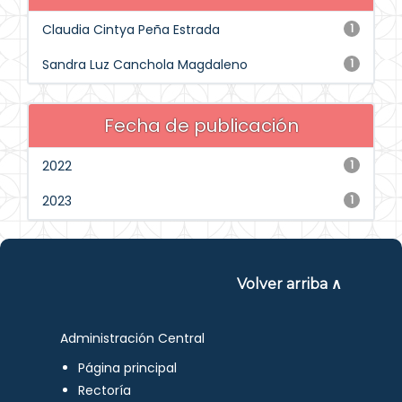
Claudia Cintya Peña Estrada
1
Sandra Luz Canchola Magdaleno
1
Fecha de publicación
2022
1
2023
1
Volver arriba ∧
Administración Central
Página principal
Rectoría