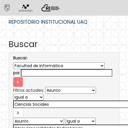
Skip
REPOSITORIO INSTITUCIONAL UAQ
navigation
Buscar
Buscar:
por
Filtros actuales: