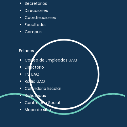
Secretarios
Direcciones
Coordinaciones
Facultades
Campus
Enlaces
Correo de Empleados UAQ
Directorio
TV UAQ
Radio UAQ
Calendario Escolar
Bibliotecas
Contraloría Social
Mapa de sitio