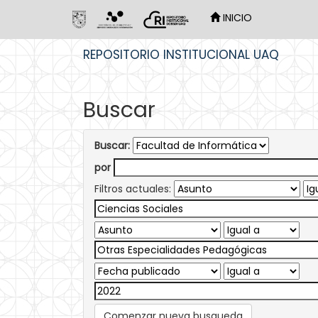
INICIO
Skip
REPOSITORIO INSTITUCIONAL UAQ
navigation
Buscar
Buscar:
por
Filtros actuales:
Comenzar nueva busqueda