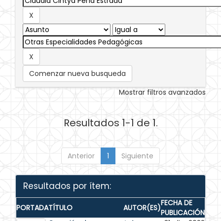
Comenzar nueva busqueda
Mostrar filtros avanzados
Resultados 1-1 de 1.
Anterior
1
Siguiente
Resultados por ítem:
FECHA DE
PORTADA
TÍTULO
AUTOR(ES)
PUBLICACIÓN