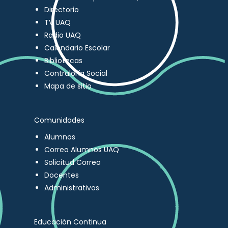
Directorio
TV UAQ
Radio UAQ
Calendario Escolar
Bibliotecas
Contraloría Social
Mapa de sitio
Comunidades
Alumnos
Correo Alumnos UAQ
Solicitud Correo
Docentes
Administrativos
Educación Continua