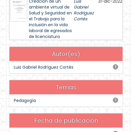
Creación de un
Luis
31-dic-2022
ambiente virtual de
Gabriel
Salud y Seguridad en
Rodríguez
el Trabajo para la
Cortés
inclusión en la vida
laboral de egresados
de licenciatura
Autor(es)
Luis Gabriel Rodríguez Cortés
1
Temas
Pedagogía
1
Fecha de publicación