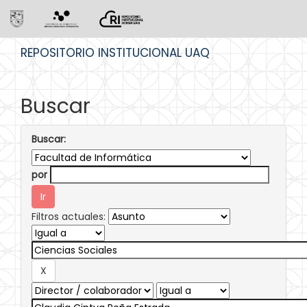
Skip
REPOSITORIO INSTITUCIONAL UAQ
navigation
Buscar
Buscar:
por
Filtros actuales: