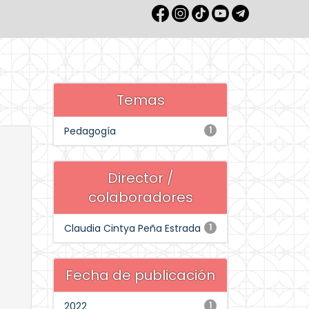
Temas
Pedagogía
1
Director /
colaboradores
Claudia Cintya Peña Estrada
1
Fecha de publicación
2022
1