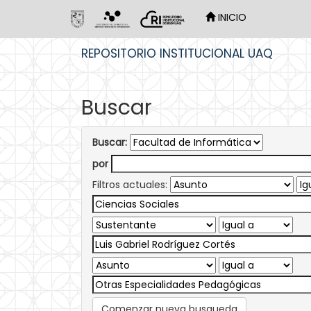
INICIO
Skip
REPOSITORIO INSTITUCIONAL UAQ
navigation
Buscar
Buscar:
por
Filtros actuales:
Comenzar nueva busqueda