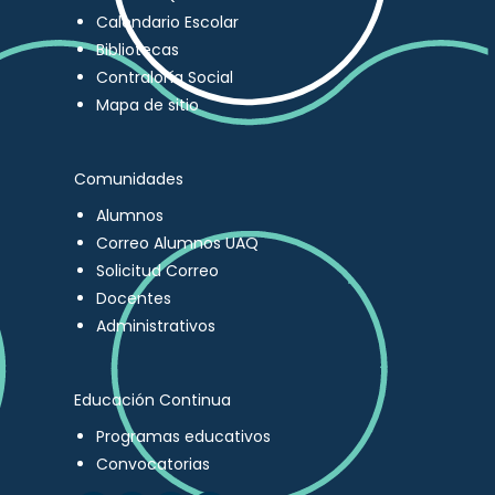
Calendario Escolar
Bibliotecas
Contraloría Social
Mapa de sitio
Comunidades
Alumnos
Correo Alumnos UAQ
Solicitud Correo
Docentes
Administrativos
Educación Continua
Programas educativos
Convocatorias