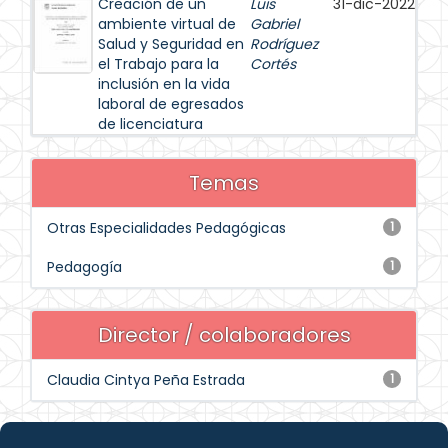
Creación de un
Luis
31-dic-2022
ambiente virtual de
Gabriel
Salud y Seguridad en
Rodríguez
el Trabajo para la
Cortés
inclusión en la vida
laboral de egresados
de licenciatura
Temas
Otras Especialidades Pedagógicas
1
Pedagogía
1
Director / colaboradores
Claudia Cintya Peña Estrada
1