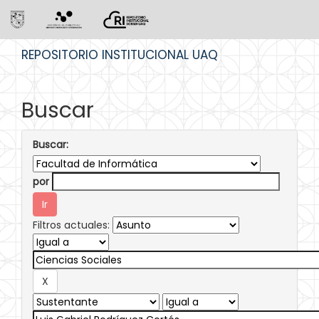
Skip
REPOSITORIO INSTITUCIONAL UAQ
navigation
Buscar
Buscar:
por
Filtros actuales: