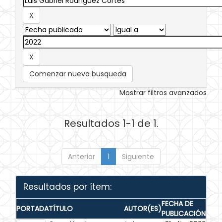
Comenzar nueva busqueda
Mostrar filtros avanzados
Resultados 1-1 de 1.
Anterior
1
Siguiente
Resultados por ítem:
FECHA DE
PORTADA
TÍTULO
AUTOR(ES)
PUBLICACIÓN